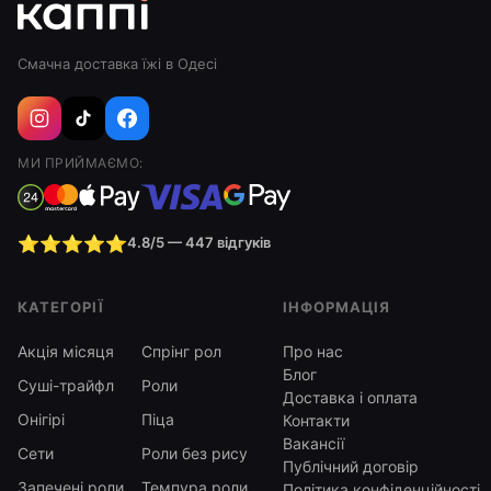
Смачна доставка їжі в Одесі
МИ ПРИЙМАЄМО:
⭐⭐⭐⭐⭐
4.8/5 — 447 відгуків
КАТЕГОРІЇ
ІНФОРМАЦІЯ
Акція місяця
Спрінг рол
Про нас
Блог
Суші-трайфл
Роли
Доставка і оплата
Онігірі
Піца
Контакти
Вакансії
Сети
Роли без рису
Публічний договір
Запечені роли
Темпура роли
Політика конфіденційності