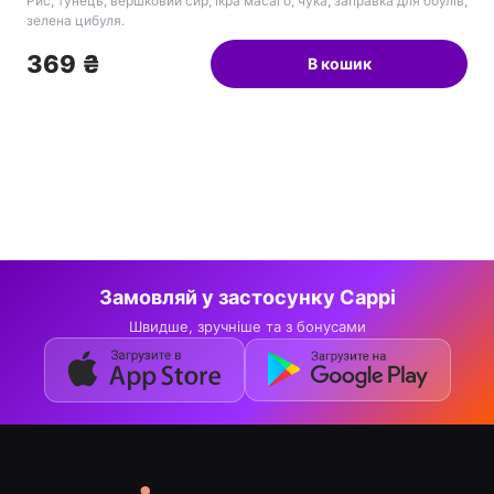
Рис, тунець, вершковий сир, ікра масаго, чука, заправка для боулів,
зелена цибуля.
369 ₴
В кошик
Замовляй у застосунку Cappi
Швидше, зручніше та з бонусами