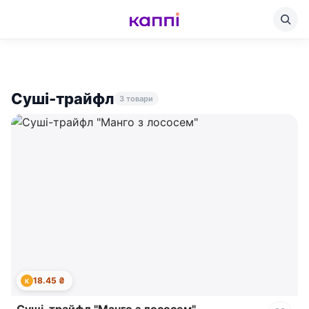
Суші-трайфл
3 товари
18.45 ₴
К