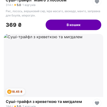
Суші-трайфл "Манго з лососем"
314 г.
★
5.0
· 1 відгуків
Рис, лосось, вершковий сир, ікра масаго, авокадо, манго, заправка
для боулів, мікрогрін.
369 ₴
В кошик
18.45 ₴
К
Суші-трайфл з креветкою та мигдалем
284 г.
★
5.0
· 2 відгуків