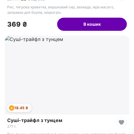
Рис, тигрова креветка, вершковий сир, авокадо, ікра масаго,
заправка для боулів, мікрогрін.
369 ₴
В кошик
18.45 ₴
К
Суші-трайфл з тунцем
277 г.