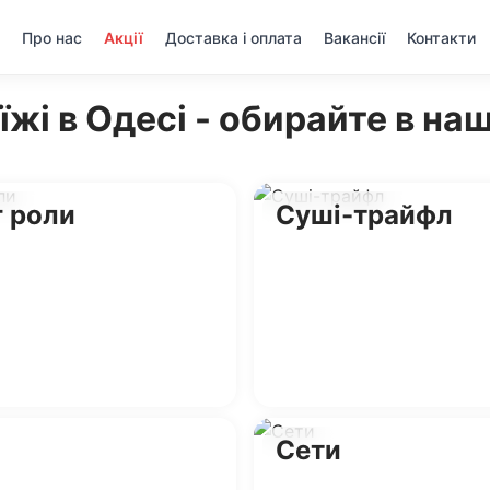
Про нас
Акції
Доставка і оплата
Вакансії
Контакти
їжі в Одесі - обирайте в н
г роли
Суші-трайфл
Сети