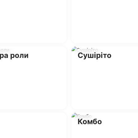
ра роли
Сушіріто
Комбо