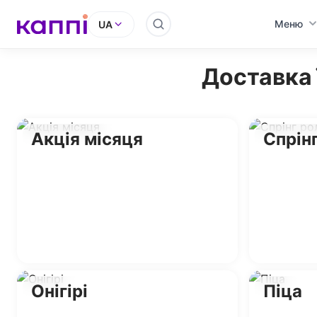
Меню
UA
Доставка 
Акція місяця
Спрін
Онігірі
Піца