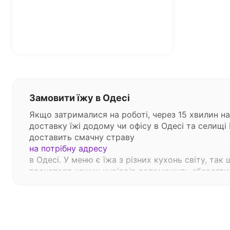
Замовити їжу в Одесі
Якщо затрималися на роботі, через 15 хвилин на
доставку їжі додому чи офісу в Одесі та селищі
доставить смачну страву
на потрібну адресу
в Одесі. У меню є їжа з різних кухонь світу, т
транспорт наших кур'єрів допоможуть зберегти 
Переваги доставки готової їжі в Одесі дод
Наш сервіс доставки їжі додому пропонує найкр
кількість страв онлайн або за телефоном. Час д
хвилин.