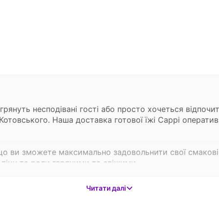
грянуть несподівані гості або просто хочеться відпочи
 Котовського. Наша доставка готової їжі Cappi операти
ак що ви зможете максимально задовольнити свої смаков
піцу та роли гарячими та свіжими.
ому та в офіс
Читати далі
ащі умови для замовлення їжі на будь-який смак. Озн
оставки їжі додому або офіс залежить від віддаленості