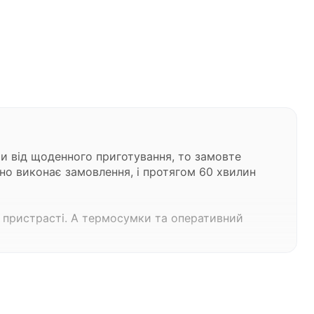
ти від щоденного приготування, то замовте
вно виконає замовлення, і протягом 60 хвилин
і пристрасті. А термосумки та оперативний
айомтеся з нашим асортиментом, виберіть
 замовника, але в середньому не перевищує 60