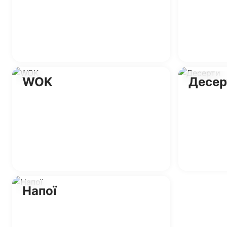
WOK
Десер
Напої