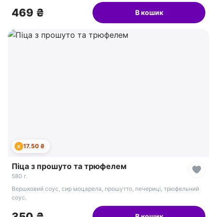
469 ₴
В кошик
17.50 ₴
К
Піца з прошуто та трюфелем
580 г.
Вершковий соус, сир моцарела, прошутто, печериці, трюфельний
соус.
350 ₴
В кошик