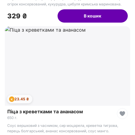
огірок консервований, кукурудза, цибуля кримська маринована.
329 ₴
В кошик
23.45 ₴
К
Піца з креветками та ананасом
650 г.
Соус вершковий з часником, сир моцарела, креветка тигрова,
перець болгарський, ананас консервований, соус манго.