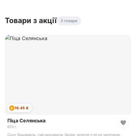
Товари з акції
3 товари
16.45 ₴
К
Піца Селянська
670 г.
Соус бешамель, сир моцарела, балик, куряче стегно запечене,