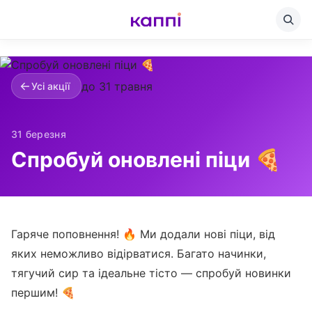
до 31 травня
Усі акції
31 березня
Спробуй оновлені піци 🍕
Гаряче поповнення! 🔥 Ми додали нові піци, від
яких неможливо відірватися. Багато начинки,
тягучий сир та ідеальне тісто — спробуй новинки
першим! 🍕