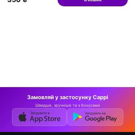
Замовляй у застосунку Cappi
Швидше, зручніше та з бонусами