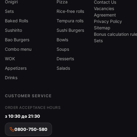
Onigiri
Pizza
Contact Us
Vacancies
Sets
Rice-free rolls
Agreement
Baked Rolls
Tempura rolls
Privacy Policy
Sitemap
Sushirito
Sushi Burgers
Bonus calculation rul
Bao Burgers
Bowls
Sets
Combo menu
Soups
WOK
Desserts
Appetizers
Salads
Drinks
CUSTOMER SERVICE
ORDER ACCEPTANCE HOURS
з 10:30 до 21:30
0800-750-580