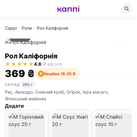
Cappi
Роли
Рол Каліфорнія
295 г
Рол Каліфорнія
★
★
★
★
★
4.8
38 відгуків
369 ₴
Кешбек 18.45 ₴
К
СКЛАД
295 г
Рис, Авокадо, Сніжний краб, Огірок, Ікра масаго,
Японський майонез
Додати