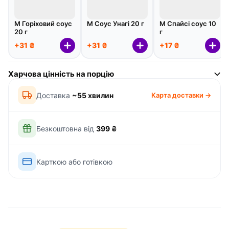
М Горіховий соус
М Соус Унагі 20 г
М Спайсі соус 10
20 г
г
+31 ₴
+31 ₴
+17 ₴
Харчова цінність на порцію
Доставка
~55 хвилин
Карта доставки →
Безкоштовна від
399 ₴
Карткою або готівкою