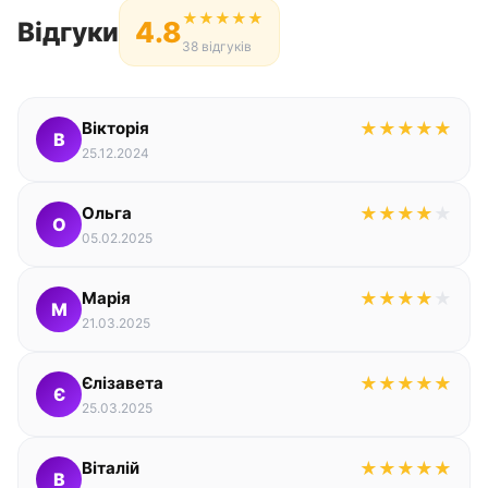
★
★
★
★
★
4.8
Відгуки
38 відгуків
Вікторія
★
★
★
★
★
В
25.12.2024
Ольга
★
★
★
★
★
О
05.02.2025
Марія
★
★
★
★
★
М
21.03.2025
Єлізавета
★
★
★
★
★
Є
25.03.2025
Віталій
★
★
★
★
★
В