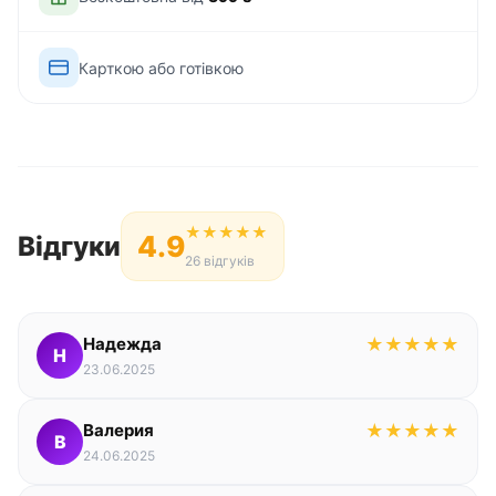
Карткою або готівкою
★
★
★
★
★
4.9
Відгуки
26 відгуків
Надежда
★
★
★
★
★
Н
23.06.2025
Валерия
★
★
★
★
★
В
24.06.2025