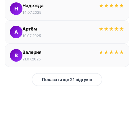
Надежда
★
★
★
★
★
Н
14.07.2025
Артём
★
★
★
★
★
А
19.07.2025
Валерия
★
★
★
★
★
В
21.07.2025
Показати ще 21 відгуків