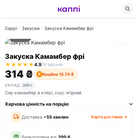
Cappi
Закуски
Закуска Камамбер фрі
220 г
Закуска Камамбер фрі
★
★
★
★
★
4.9
26 відгуків
314 ₴
Кешбек 15.70 ₴
К
СКЛАД
220 г
Сир камамбер в клярі, соус ягідний
Харчова цінність на порцію
Доставка
~55 хвилин
Карта доставки →
Безкоштовна від
399 ₴