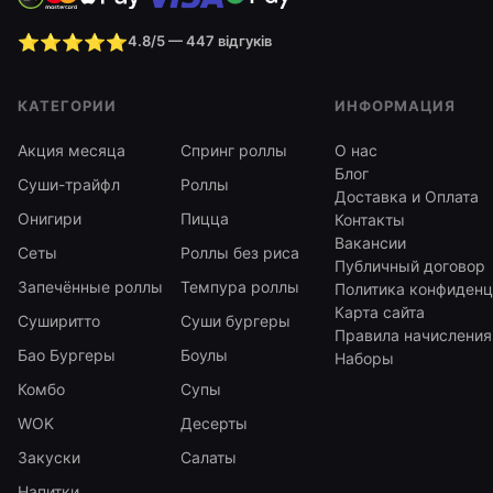
⭐⭐⭐⭐⭐
4.8/5 — 447 відгуків
КАТЕГОРИИ
ИНФОРМАЦИЯ
Акция месяца
Спринг роллы
О нас
Блог
Суши-трайфл
Роллы
Доставка и Оплата
Онигири
Пицца
Контакты
Вакансии
Сеты
Роллы без риса
Публичный договор
Запечённые роллы
Темпура роллы
Политика конфиденц
Карта сайта
Суширитто
Суши бургеры
Правила начисления
Бао Бургеры
Боулы
Наборы
Комбо
Супы
WOK
Десерты
Закуски
Салаты
Напитки