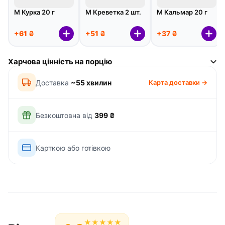
М Курка 20 г
М Креветка 2 шт.
М Кальмар 20 г
+61 ₴
+51 ₴
+37 ₴
Харчова цінність на порцію
Доставка
~55 хвилин
Карта доставки →
Безкоштовна від
399 ₴
Карткою або готівкою
★
★
★
★
★