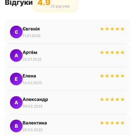
4.9
Відгуки
23 відгуків
Євгенія
★
★
★
★
★
Є
11.01.2025
Артём
★
★
★
★
★
А
23.01.2025
Елена
★
★
★
★
★
Е
14.02.2025
Александр
★
★
★
★
★
А
09.03.2025
Валентина
★
★
★
★
★
В
23.03.2025