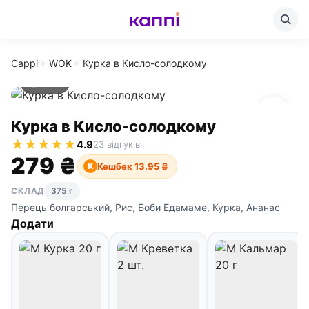
Cappi
WOK
Курка в Кисло-солодкому
375 г
Курка в Кисло-солодкому
★
★
★
★
★
4.9
23 відгуків
279 ₴
Кешбек 13.95 ₴
К
СКЛАД
375 г
Перець болгарський, Рис, Боби Едамаме, Курка, Ананас
Додати