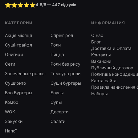
⭐⭐⭐⭐⭐
4.8/5 — 447 відгуків
КАТЕГОРИИ
ИНФОРМАЦИЯ
Акція місяця
Спрінг рол
О нас
Блог
Суші-трайфл
Роли
Доставка и Оплата
Онигири
Пицца
Контакты
Вакансии
Сети
Роли без рису
Публичный договор
Запечённые роллы
Темпура роли
Политика конфиденци
Карта сайта
Суширито
Суши бургеры
Правила начисления 
Бао Бургеры
Боулы
Наборы
Комбо
Супы
WOK
Десерти
Закуски
Салати
Напої