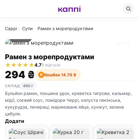
Cappi
Супи
Рамен з морепродуктами
490 г
Рамен з морепродуктами
★
★
★
★
★
4.7
9 відгуків
294 ₴
Кешбек 14.70 ₴
К
СКЛАД
490 г
Бульйон рамен, локшина удон, креветка тигрова, кальмар,
мідії, соєвий соус, помідори Черрі, капуста пекінська,
кукурудза, печериці, мариноване яйце, кунжут, зелена
цибуля.
Додати