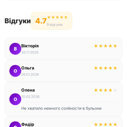
★
★
★
★
★
4.7
Відгуки
9 відгуків
Вікторія
★
★
★
★
★
В
30.11.2025
Ольга
★
★
★
★
★
О
26.01.2026
Олена
★
★
★
★
★
10.02.2026
О
Не хватило немного солёности в бульоне
Федір
★
★
★
★
★