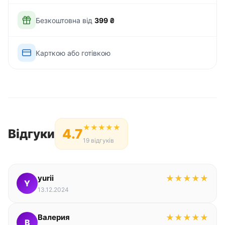
Безкоштовна від
399 ₴
Карткою або готівкою
★
★
★
★
★
4.7
Відгуки
19 відгуків
yurii
★
★
★
★
★
Y
13.12.2024
Валерия
★
★
★
★
★
В