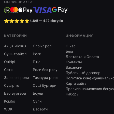
МЫ ПРИНИМАЕМ:
⭐⭐⭐⭐⭐
4.8/5 — 447 відгуків
КАТЕГОРИИ
ИНФОРМАЦИЯ
Акція місяця
Спрінг рол
О нас
Блог
Суші-трайфл
Роли
Доставка и Оплата
Онігірі
Піца
Контакты
Вакансии
Сети
Роли без рису
Публичный договор
Запечені роли
Темпура роли
Политика конфиденциальн
Карта сайта
Сушіріто
Суші бургери
Правила начисления бонус
Бао Бургери
Боули
Наборы
Комбо
Супи
WOK
Десерти