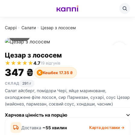
Cappi
Салати
Цезар з лососем
291 г
Цезар з лососем
★
★
★
★
★
4.7
19 відгуків
347 ₴
Кешбек 17.35 ₴
К
СКЛАД
291 г
Салат айсберг, помідори Чері, яйце мариноване,
охолоджене філе лосося, сир Пармезан, сухарі, соус Цезар
(майонез, пармезан, соєвий соус, хондаши, часник)
Харчова цінність на порцію
Доставка
~55 хвилин
Карта доставки →