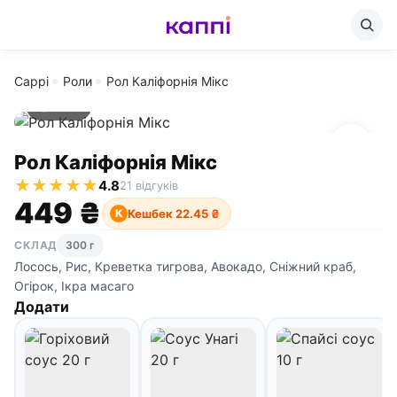
Cappi
Роли
Рол Каліфорнія Мікс
300 г
Рол Каліфорнія Мікс
★
★
★
★
★
4.8
21 відгуків
449 ₴
Кешбек 22.45 ₴
К
СКЛАД
300 г
Лосось, Рис, Креветка тигрова, Авокадо, Сніжний краб,
Огірок, Ікра масаго
Додати