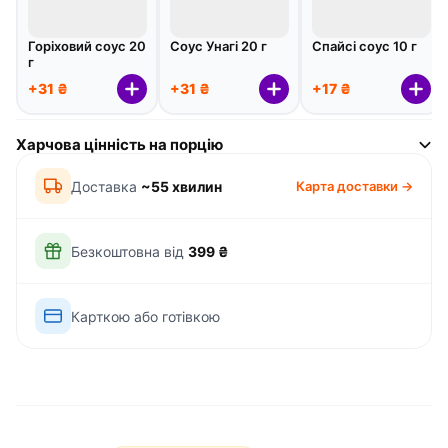
Горіховий соус 20
Соус Унагі 20 г
Спайсі соус 10 г
г
+31 ₴
+31 ₴
+17 ₴
Харчова цінність на порцію
Доставка
~55 хвилин
Карта доставки →
Безкоштовна від
399 ₴
Карткою або готівкою