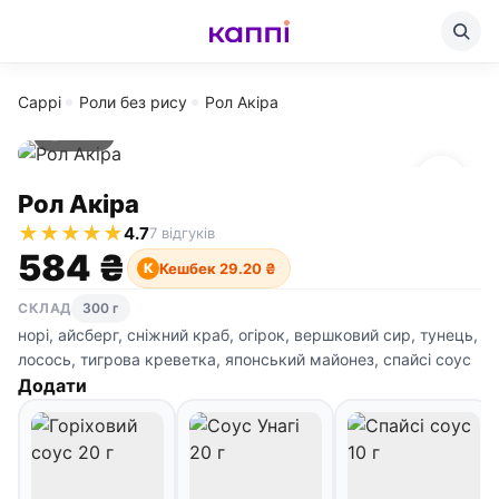
Cappi
Роли без рису
Рол Акіра
300 г
Рол Акіра
★
★
★
★
★
4.7
7 відгуків
584 ₴
Кешбек 29.20 ₴
К
СКЛАД
300 г
норі, айсберг, сніжний краб, огірок, вершковий сир, тунець,
лосось, тигрова креветка, японський майонез, спайсі соус
Додати