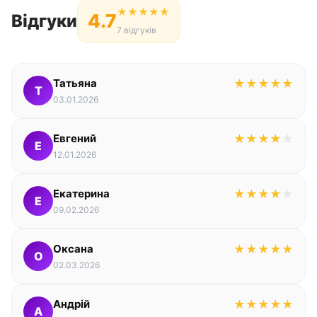
★
★
★
★
★
4.7
Відгуки
7 відгуків
Татьяна
★
★
★
★
★
Т
03.01.2026
Евгений
★
★
★
★
★
Е
12.01.2026
Екатерина
★
★
★
★
★
Е
09.02.2026
Оксана
★
★
★
★
★
О
02.03.2026
Андрій
★
★
★
★
★
А