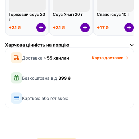
Горіховий соус 20
Соус Унагі 20 г
Спайсі соус 10 г
г
+31 ₴
+31 ₴
+17 ₴
Харчова цінність на порцію
Доставка
~55 хвилин
Карта доставки →
Безкоштовна від
399 ₴
Карткою або готівкою