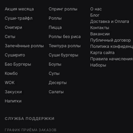
Акция месяца
Спринг роллы
О нас
Блог
Суши-трайфл
Роллы
Доставка и Оплата
Онигири
Пицца
Контакты
Вакансии
Сеты
Роллы без риса
Публичный договор
Запечённые роллы
Темпура роллы
Политика конфиденц
Карта сайта
Суширито
Суши бургеры
Правила начисления
Бао Бургеры
Боулы
Наборы
Комбо
Супы
WOK
Десерты
Закуски
Салаты
Напитки
СЛУЖБА ПОДДЕРЖКИ
ГРАФИК ПРИЁМА ЗАКАЗОВ