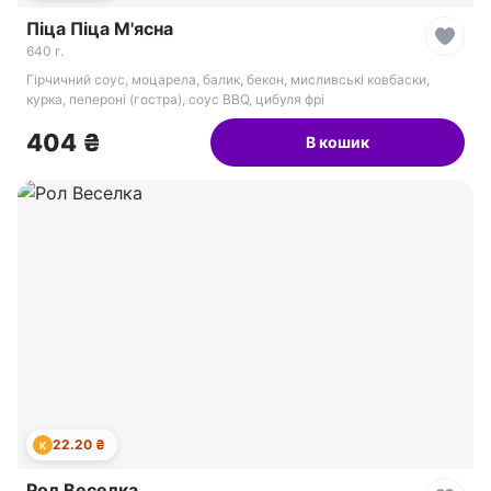
Піца Піца М'ясна
640 г.
Гірчичний соус, моцарела, балик, бекон, мисливські ковбаски,
курка, пепероні (гостра), соус BBQ, цибуля фрі
404 ₴
В кошик
22.20 ₴
К
Рол Веселка