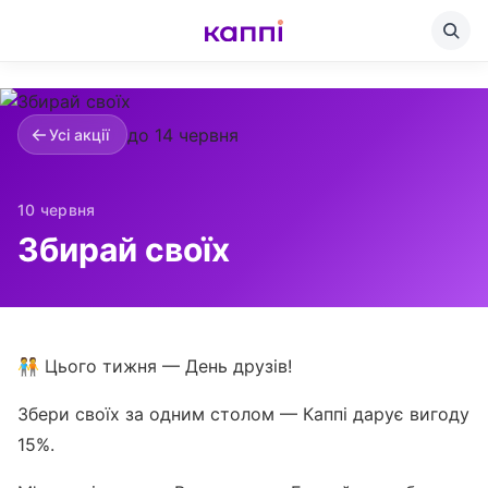
до 14 червня
Усі акції
10 червня
Збирай своїх
🧑‍🤝‍🧑 Цього тижня — День друзів!
Збери своїх за одним столом — Каппі дарує вигоду
15%.