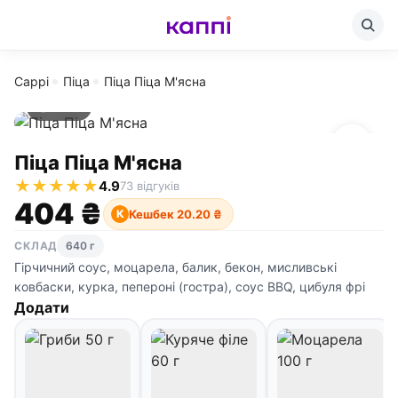
Cappi
Піца
Піца Піца М'ясна
640 г
Піца Піца М'ясна
★
★
★
★
★
4.9
73 відгуків
404 ₴
Кешбек 20.20 ₴
К
СКЛАД
640 г
Гірчичний соус, моцарела, балик, бекон, мисливські
ковбаски, курка, пепероні (гостра), соус BBQ, цибуля фрі
Додати