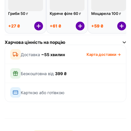
Гриби 50 г
Куряче філе 60 г
Моцарела 100 г
+27 ₴
+61 ₴
+59 ₴
Харчова цінність на порцію
Доставка
~55 хвилин
Карта доставки →
Безкоштовна від
399 ₴
Карткою або готівкою