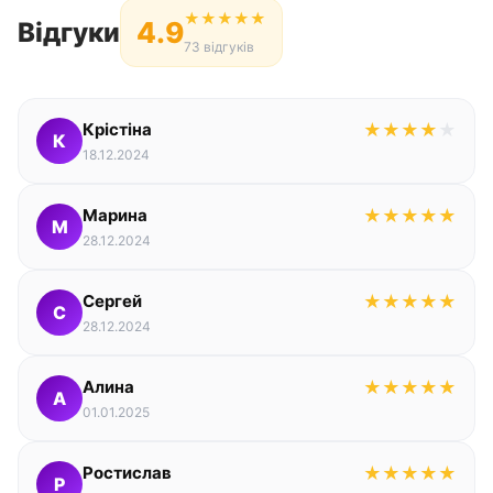
★
★
★
★
★
4.9
Відгуки
73 відгуків
Крістіна
★
★
★
★
★
К
18.12.2024
Марина
★
★
★
★
★
М
28.12.2024
Сергей
★
★
★
★
★
С
28.12.2024
Алина
★
★
★
★
★
А
01.01.2025
Ростислав
★
★
★
★
★
Р