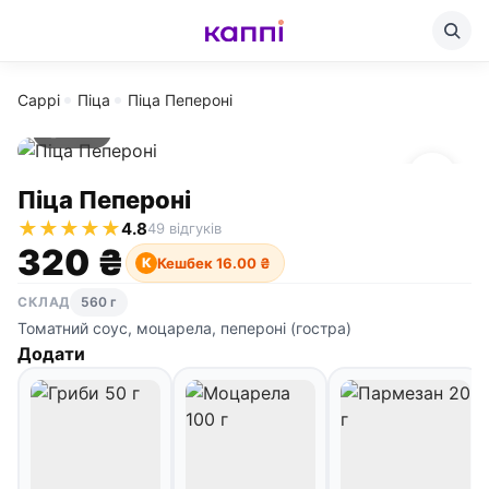
Cappi
Піца
Піца Пепероні
560 г
Піца Пепероні
★
★
★
★
★
4.8
49 відгуків
320 ₴
Кешбек 16.00 ₴
К
СКЛАД
560 г
Томатний соус, моцарела, пепероні (гостра)
Додати