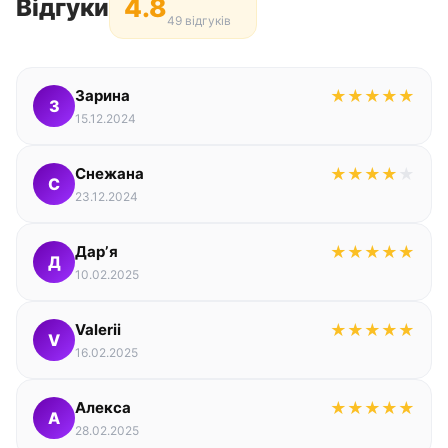
4.8
Відгуки
49 відгуків
Зарина
★
★
★
★
★
З
15.12.2024
Снежана
★
★
★
★
★
С
23.12.2024
Дарʼя
★
★
★
★
★
Д
10.02.2025
Valerii
★
★
★
★
★
V
16.02.2025
Алекса
★
★
★
★
★
А
28.02.2025