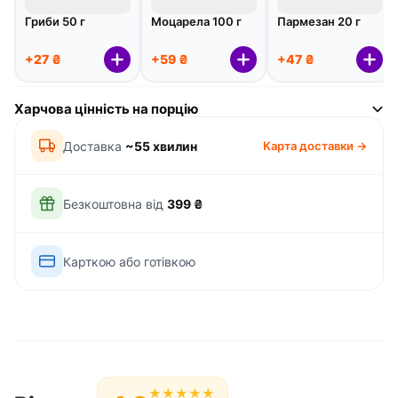
Гриби 50 г
Моцарела 100 г
Пармезан 20 г
+27 ₴
+59 ₴
+47 ₴
Харчова цінність на порцію
Доставка
~55 хвилин
Карта доставки →
Безкоштовна від
399 ₴
Карткою або готівкою
★
★
★
★
★