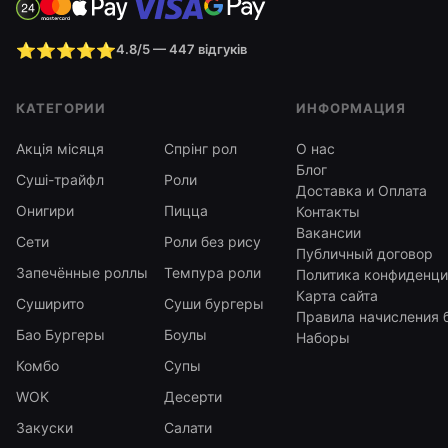
⭐⭐⭐⭐⭐
4.8/5 — 447 відгуків
КАТЕГОРИИ
ИНФОРМАЦИЯ
Акція місяця
Спрінг рол
О нас
Блог
Суші-трайфл
Роли
Доставка и Оплата
Онигири
Пицца
Контакты
Вакансии
Сети
Роли без рису
Публичный договор
Запечённые роллы
Темпура роли
Политика конфиденци
Карта сайта
Суширито
Суши бургеры
Правила начисления 
Бао Бургеры
Боулы
Наборы
Комбо
Супы
WOK
Десерти
Закуски
Салати