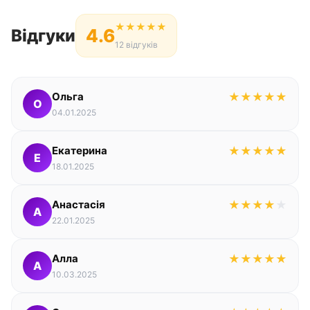
★
★
★
★
★
4.6
Відгуки
12 відгуків
Ольга
★
★
★
★
★
О
04.01.2025
Екатерина
★
★
★
★
★
Е
18.01.2025
Анастасія
★
★
★
★
★
А
22.01.2025
Алла
★
★
★
★
★
А
10.03.2025