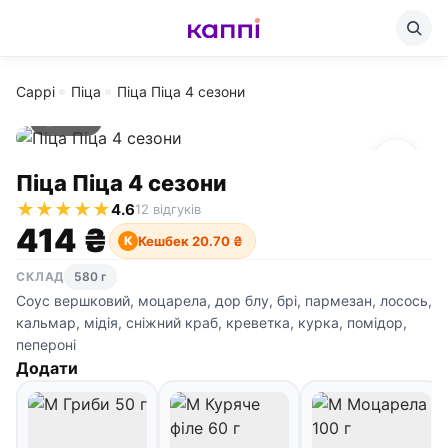
Cappi
Піца
Піца Піца 4 сезони
580 г
Піца Піца 4 сезони
★
★
★
★
★
4.6
12 відгуків
414 ₴
Кешбек 20.70 ₴
К
СКЛАД
580 г
Соус вершковий, моцарела, дор блу, брі, пармезан, лосось,
кальмар, мідія, сніжний краб, креветка, курка, помідор,
пепероні
Додати