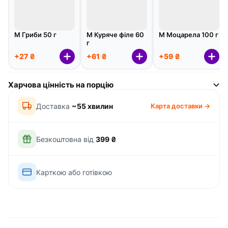
М Гриби 50 г
М Куряче філе 60
М Моцарела 100 г
г
+27 ₴
+61 ₴
+59 ₴
Харчова цінність на порцію
Доставка
~55 хвилин
Карта доставки →
Безкоштовна від
399 ₴
Карткою або готівкою