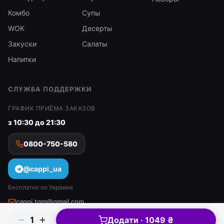
Комбо
Супы
WOK
Десерты
Закуски
Салаты
Напитки
СЛУЖБА ПОДДЕРЖКИ
ГРАФИК ПРИЁМА ЗАКАЗОВ
з 10:30 до 21:30
0800-750-580
@cappi_ua
Бесплатно по Украине
cappi.tgm@gmail.com
1
Додати · 1049 ₴