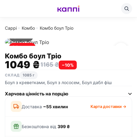
Cappi
Комбо
Комбо боул Тріо
1085 г
%
Знижка
Комбо боул Тріо
1049 ₴
1165 ₴
−10%
СКЛАД
1085 г
Боул з креветками, Боул з лососем, Боул дабл фіш
Харчова цінність на порцію
Доставка
~55 хвилин
Карта доставки →
Безкоштовна від
399 ₴