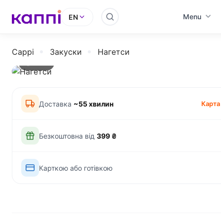
Menu
EN
Cappi
Закуски
Нагетси
220 г
Доставка
~55 хвилин
Карта
Безкоштовна від
399 ₴
Карткою або готівкою