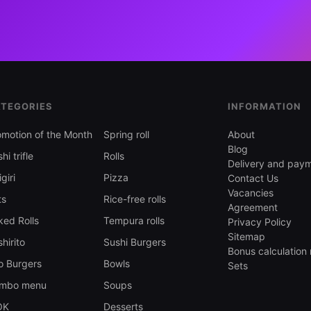
TEGORIES
INFORMATION
omotion of the Month
Spring roll
About
Blog
hi trifle
Rolls
Delivery and pay
giri
Pizza
Contact Us
Vacancies
ts
Rice-free rolls
Agreement
ked Rolls
Tempura rolls
Privacy Policy
Sitemap
hirito
Sushi Burgers
Bonus calculation 
o Burgers
Bowls
Sets
mbo menu
Soups
OK
Desserts