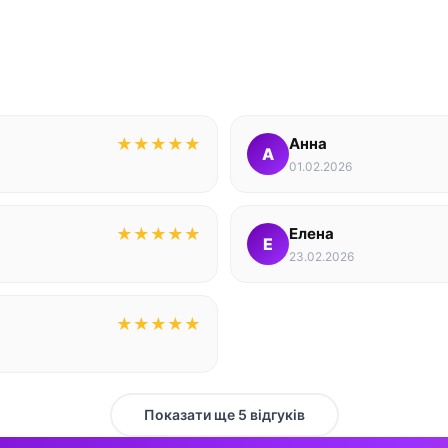
★
★
★
★
★
Анна
А
01.02.2026
★
★
★
★
★
Елена
Е
23.02.2026
★
★
★
★
★
Показати ще 5 відгуків