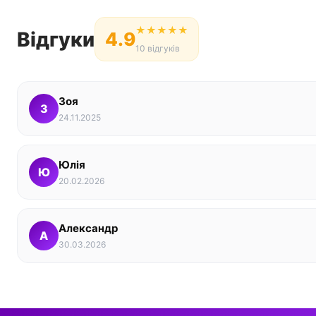
★
★
★
★
★
Відгуки
4.9
10 відгуків
Зоя
З
24.11.2025
Юлія
Ю
20.02.2026
Александр
А
30.03.2026