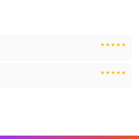
★
★
★
★
★
★
★
★
★
★