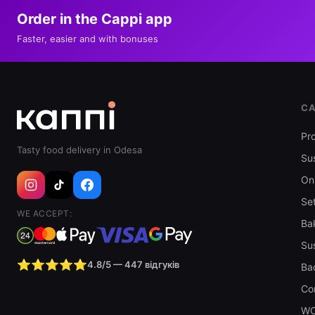
Order in the Cappi app
Faster, easier and with bonuses
CA
Pr
Tasty food delivery in Odesa
Sus
Oni
Se
WE ACCEPT:
Ba
Sus
⭐⭐⭐⭐⭐
4.8/5 — 447 відгуків
Ba
Co
W