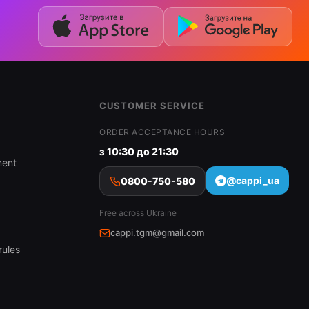
CUSTOMER SERVICE
ORDER ACCEPTANCE HOURS
з 10:30 до 21:30
ment
@cappi_ua
0800-750-580
Free across Ukraine
cappi.tgm@gmail.com
rules