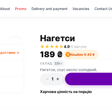
About
Promo
Delivery and payment
Vacancies
Contact U
Нагетси
★
★
★
★
★
4.9
10 відгуків
189 ₴
 доставки →
Кешбек 9.45 ₴
К
СКЛАД
220 г
Нагетси, соус кисло-солодкий.
1
Харчова цінність на порцію