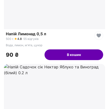
Напій Лимонад 0,5 л
500 г.
★
4.8
· 55 відгуків
Вода, лимон, м'ята, цукор
90 ₴
В кошик