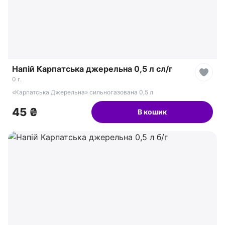
Напій Карпатська джерельна 0,5 л сл/г
0 г.
«Карпатська Джерельна» сильногазована 0,5 л
45 ₴
В кошик