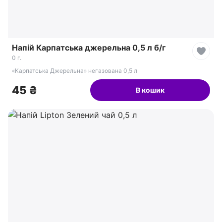
Напій Карпатська джерельна 0,5 л б/г
0 г.
«Карпатська Джерельна» негазована 0,5 л
45 ₴
В кошик