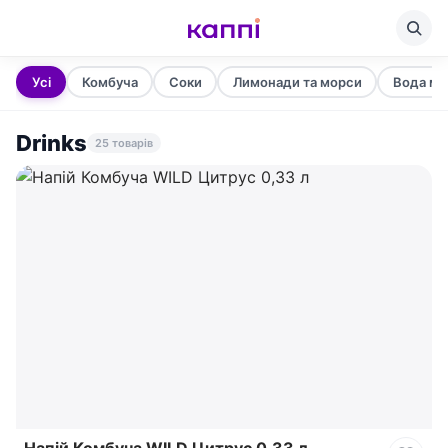
Усі
Комбуча
Соки
Лимонади та морси
Вода ми
Drinks
25 товарів