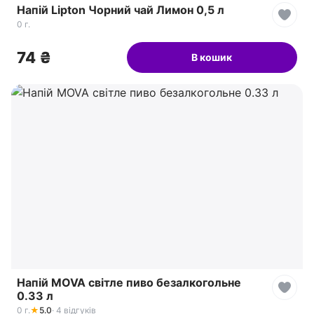
Напій Lipton Чорний чай Лимон 0,5 л
0 г.
74 ₴
В кошик
Напій MOVA світле пиво безалкогольне
0.33 л
0 г.
★
5.0
· 4 відгуків