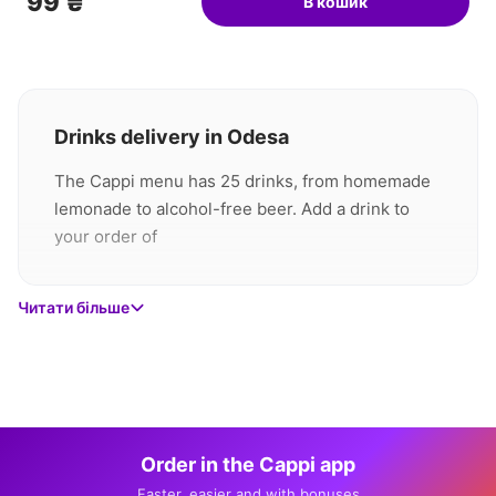
99 ₴
В кошик
Drinks delivery in Odesa
The Cappi menu has 25 drinks, from homemade
lemonade to alcohol-free beer. Add a drink to
your order of
rolls
,
Читати більше
pizza
or
WOK
and everything arrives together within 60
minutes — there is no separate delivery fee for
drinks.
Order in the Cappi app
Faster, easier and with bonuses