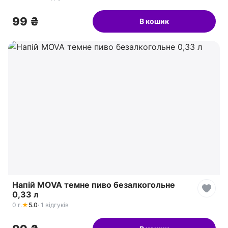
99 ₴
В кошик
Напій MOVA темне пиво безалкогольне
0,33 л
0 г.
★
5.0
· 1 відгуків