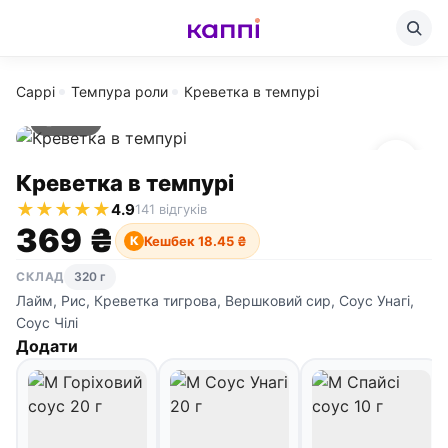
Cappi
Темпура роли
Креветка в темпурі
320 г
Креветка в темпурі
★
★
★
★
★
4.9
141 відгуків
369 ₴
Кешбек 18.45 ₴
К
СКЛАД
320 г
Лайм, Рис, Креветка тигрова, Вершковий сир, Соус Унагі,
Соус Чілі
Додати