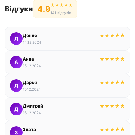
★
★
★
★
★
4.9
Відгуки
141 відгуків
Денис
★
★
★
★
★
Д
14.12.2024
Анна
★
★
★
★
★
А
15.12.2024
Дарья
★
★
★
★
★
Д
15.12.2024
Дмитрий
★
★
★
★
★
Д
16.12.2024
Злата
★
★
★
★
★
З