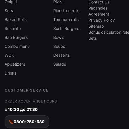
Onigiri
Pizza
Contact Us
Vacancies
Sets
Rice-free rolls
Agreement
Baked Rolls
Tempura rolls
Privacy Policy
Sitemap
Sushirito
Sushi Burgers
Bonus calculation rul
Bao Burgers
Bowls
Sets
Combo menu
Soups
WOK
Desserts
Appetizers
Salads
Drinks
CUSTOMER SERVICE
ORDER ACCEPTANCE HOURS
з 10:30 до 21:30
0800-750-580