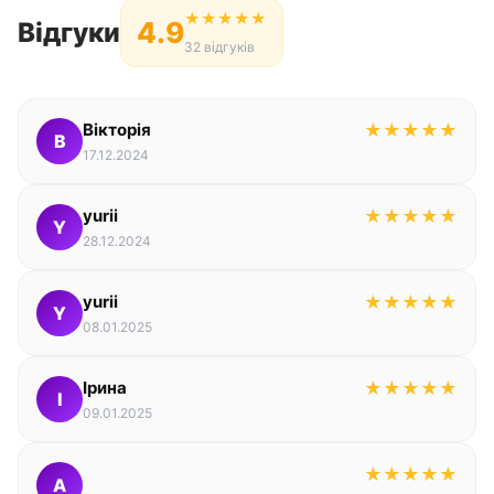
★
★
★
★
★
4.9
Відгуки
32 відгуків
Вікторія
★
★
★
★
★
В
17.12.2024
yurii
★
★
★
★
★
Y
28.12.2024
yurii
★
★
★
★
★
Y
08.01.2025
Ірина
★
★
★
★
★
І
09.01.2025
★
★
★
★
★
A