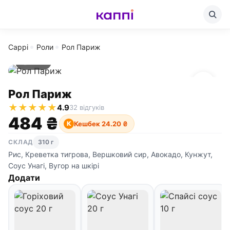
Cappi
Роли
Рол Париж
310 г
Рол Париж
★
★
★
★
★
4.9
32 відгуків
484 ₴
Кешбек 24.20 ₴
К
СКЛАД
310 г
Рис, Креветка тигрова, Вершковий сир, Авокадо, Кунжут,
Соус Унагі, Вугор на шкірі
Додати