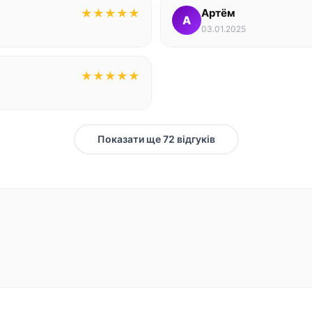
★
★
★
★
★
Артём
А
03.01.2025
★
★
★
★
★
Показати ще 72 відгуків