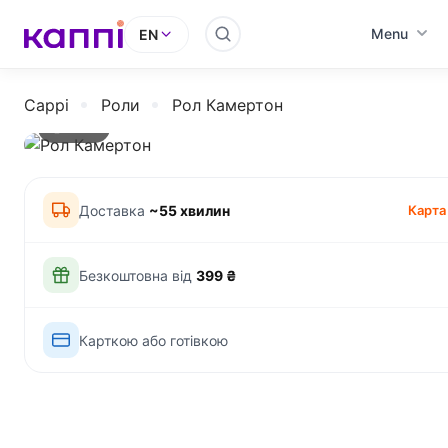
Menu
EN
Cappi
Роли
Рол Камертон
290 г
Доставка
~55 хвилин
Карта
Безкоштовна від
399 ₴
Карткою або готівкою