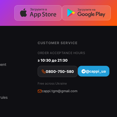
CUSTOMER SERVICE
ORDER ACCEPTANCE HOURS
з 10:30 до 21:30
ment
@cappi_ua
0800-750-580
Free across Ukraine
cappi.tgm@gmail.com
rules