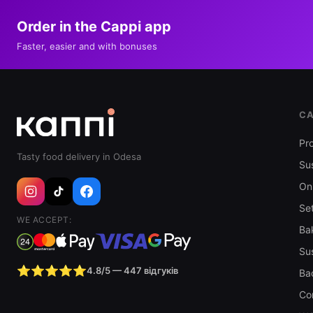
Order in the Cappi app
Faster, easier and with bonuses
CA
Pr
Tasty food delivery in Odesa
Sus
Oni
Se
WE ACCEPT:
Ba
Sus
⭐⭐⭐⭐⭐
4.8/5 — 447 відгуків
Ba
Co