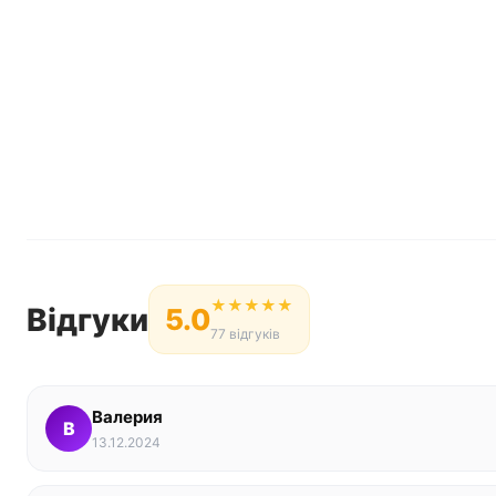
★
★
★
★
★
Відгуки
5.0
77 відгуків
Валерия
В
13.12.2024