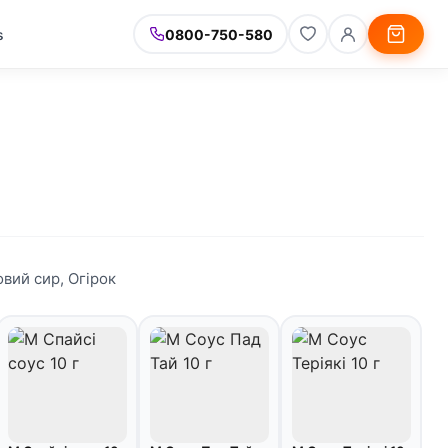
s
0800-750-580
вий сир, Огірок