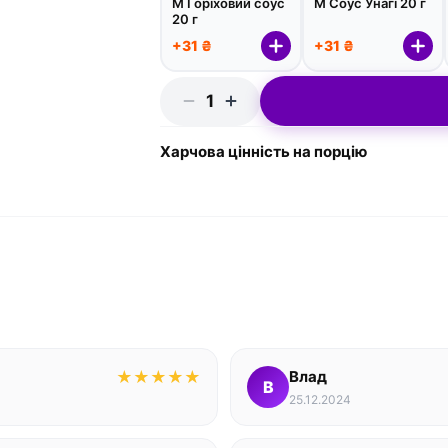
М Горіховий соус
М Соус Унагі 20 г
20 г
+31 ₴
+31 ₴
1
Харчова цінність на порцію
★
★
★
★
★
Влад
В
25.12.2024