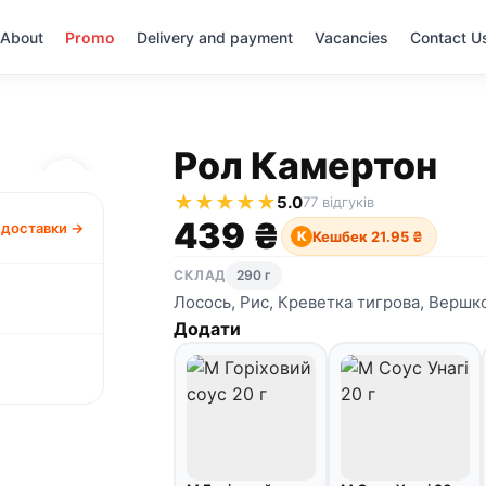
About
Promo
Delivery and payment
Vacancies
Contact U
Рол Камертон
★
★
★
★
★
5.0
77 відгуків
439 ₴
 доставки →
Кешбек 21.95 ₴
К
СКЛАД
290 г
Лосось, Рис, Креветка тигрова, Вершко
Додати