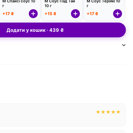
М Спайсі соус 10
М Соус Пад Тай
М Соус Теріякі 10
г
10 г
г
+17 ₴
+15 ₴
+17 ₴
Додати у кошик · 439 ₴
★
★
★
★
★