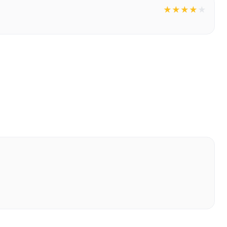
★
★
★
★
★