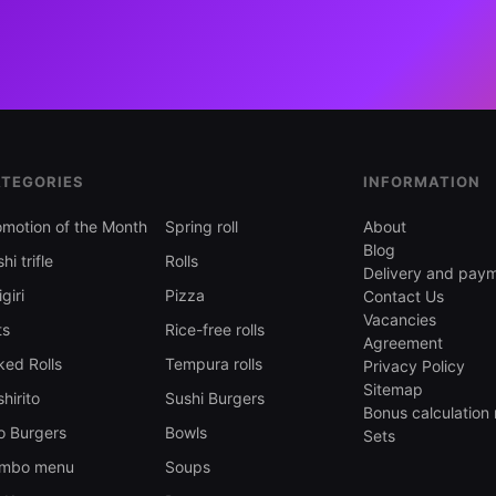
TEGORIES
INFORMATION
omotion of the Month
Spring roll
About
Blog
hi trifle
Rolls
Delivery and pay
giri
Pizza
Contact Us
Vacancies
ts
Rice-free rolls
Agreement
ked Rolls
Tempura rolls
Privacy Policy
Sitemap
hirito
Sushi Burgers
Bonus calculation 
o Burgers
Bowls
Sets
mbo menu
Soups