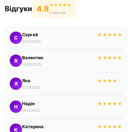
★
★
★
★
★
4.8
Відгуки
6 відгуків
Сергей
★
★
★
★
★
С
22.07.2025
Валентин
★
★
★
★
★
В
14.08.2025
Яна
★
★
★
★
★
Я
17.09.2025
Надія
★
★
★
★
★
Н
16.12.2025
Катерина
★
★
★
★
★
К