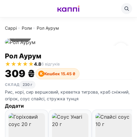
Cappi
Роли
Рол Аурум
230 г
Рол Аурум
★
★
★
★
★
4.8
6 відгуків
309 ₴
Кешбек 15.45 ₴
К
СКЛАД
230 г
Рис, норі, сир вершковий, креветка тигрова, краб сніжний,
огірок, соус спайсі, стружка тунця
Додати