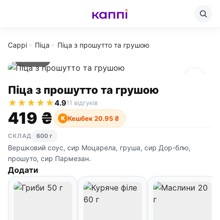
Cappi
Піца
Піца з прошутто та грушою
600 г
Піца з прошутто та грушою
★
★
★
★
★
4.9
11 відгуків
419 ₴
Кешбек 20.95 ₴
К
СКЛАД
600 г
Вершковий соус, сир Моцарела, груша, сир Дор-блю,
прошуто, сир Пармезан.
Додати