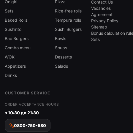
Onigiri
Pizza
Contact Us
Vacancies
Sets
Rice-free rolls
Agreement
Baked Rolls
Tempura rolls
Privacy Policy
Sitemap
Sushirito
Sushi Burgers
Bonus calculation rul
Bao Burgers
Bowls
Sets
Combo menu
Soups
WOK
Desserts
Appetizers
Salads
Drinks
CUSTOMER SERVICE
ORDER ACCEPTANCE HOURS
з 10:30 до 21:30
0800-750-580