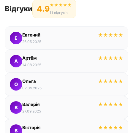
★
★
★
★
★
4.9
Відгуки
11 відгуків
Евгений
★
★
★
★
★
Е
26.05.2025
Артём
★
★
★
★
★
А
14.08.2025
Ольга
★
★
★
★
★
О
02.09.2025
Валерія
★
★
★
★
★
В
27.09.2025
Вікторія
★
★
★
★
★
В