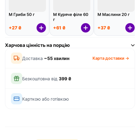
М Гриби 50 г
М Куряче філе 60
М Маслини 20 г
г
+27 ₴
+61 ₴
+37 ₴
Харчова цінність на порцію
Доставка
~55 хвилин
Карта доставки →
Безкоштовна від
399 ₴
Карткою або готівкою