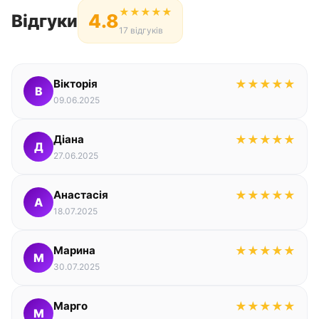
★
★
★
★
★
4.8
Відгуки
17 відгуків
Вікторія
★
★
★
★
★
В
09.06.2025
Діана
★
★
★
★
★
Д
27.06.2025
Анастасія
★
★
★
★
★
А
18.07.2025
Марина
★
★
★
★
★
М
30.07.2025
Марго
★
★
★
★
★
М