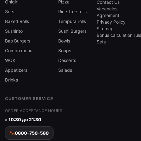
Onigiri
Pizza
Contact Us
Vacancies
Sets
Rice-free rolls
Agreement
Baked Rolls
Tempura rolls
Privacy Policy
Sitemap
Sushirito
Sushi Burgers
Bonus calculation rul
Bao Burgers
Bowls
Sets
Combo menu
Soups
WOK
Desserts
Appetizers
Salads
Drinks
CUSTOMER SERVICE
ORDER ACCEPTANCE HOURS
з 10:30 до 21:30
0800-750-580