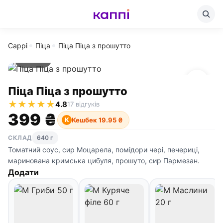
Cappi
Піца
Піца Піца з прошутто
640 г
Піца Піца з прошутто
★
★
★
★
★
4.8
17 відгуків
399 ₴
Кешбек 19.95 ₴
К
СКЛАД
640 г
Томатний соус, сир Моцарела, помідори чері, печериці,
маринована кримська цибуля, прошуто, сир Пармезан.
Додати